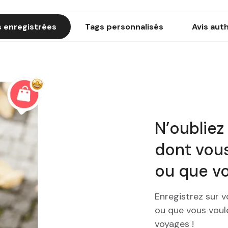
 enregistrées
Tags personnalisés
Avis aut
N’oubliez
dont vous
ou que v
Enregistrez sur v
ou que vous voule
voyages !