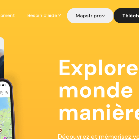
Mapstr pro
Téléch
moment
Besoin d’aide ?
Explore
monde 
manièr
Découvrez et mémorisez vos